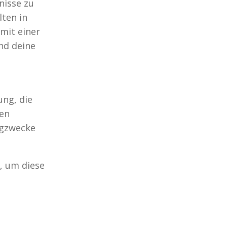
nisse zu
lten in
 mit einer
und deine
ung, die
den
ngzwecke
g, um diese