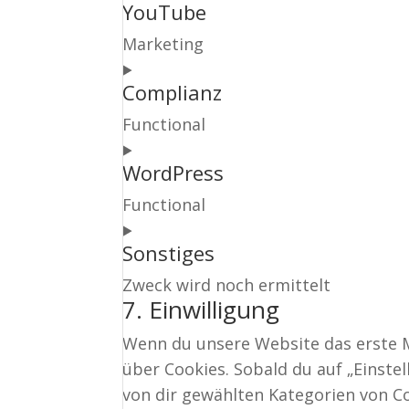
YouTube
Marketing
Consent
Complianz
to
service
Functional
youtube
Consent
WordPress
to
service
Functional
complianz
Consent
Sonstiges
to
service
Zweck wird noch ermittelt
7. Einwilligung
wordpress
Consent
to
Wenn du unsere Website das erste Ma
service
über Cookies. Sobald du auf „Einstel
sonstiges
von dir gewählten Kategorien von Co