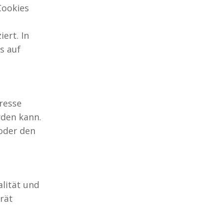
Cookies
ert. In
s auf
dresse
den kann.
oder den
lität und
rät