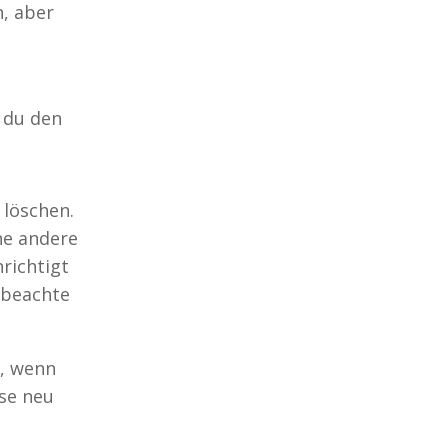
, aber
 du den
 löschen.
ne andere
richtigt
n beachte
t, wenn
ese neu