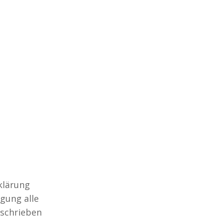
klärung
igung alle
eschrieben