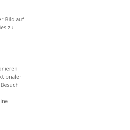
r Bild auf
ies zu
onieren
ktionaler
m Besuch
eine