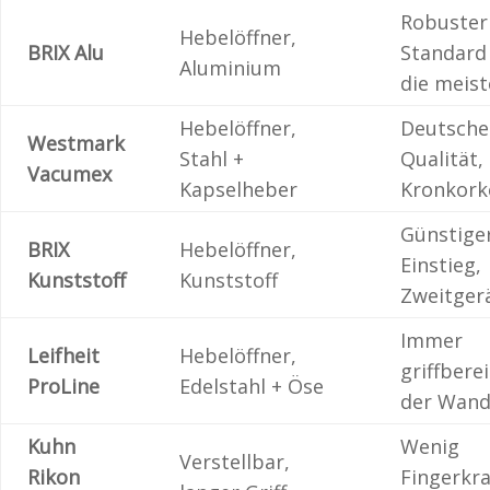
Robuster
Hebelöffner,
BRIX Alu
Standard
Aluminium
die meis
Hebelöffner,
Deutsche
Westmark
Stahl +
Qualität,
Vacumex
Kapselheber
Kronkork
Günstige
BRIX
Hebelöffner,
Einstieg,
Kunststoff
Kunststoff
Zweitger
Immer
Leifheit
Hebelöffner,
griffbere
ProLine
Edelstahl + Öse
der Wan
Kuhn
Wenig
Verstellbar,
Rikon
Fingerkra