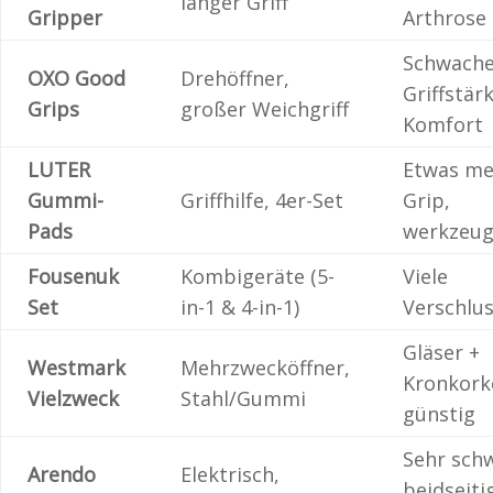
langer Griff
Gripper
Arthrose
Schwach
OXO Good
Drehöffner,
Griffstärk
Grips
großer Weichgriff
Komfort
LUTER
Etwas me
Gummi-
Griffhilfe, 4er-Set
Grip,
Pads
werkzeug
Fousenuk
Kombigeräte (5-
Viele
Set
in-1 & 4-in-1)
Verschlu
Gläser +
Westmark
Mehrzwecköffner,
Kronkork
Vielzweck
Stahl/Gummi
günstig
Sehr sch
Arendo
Elektrisch,
beidseiti